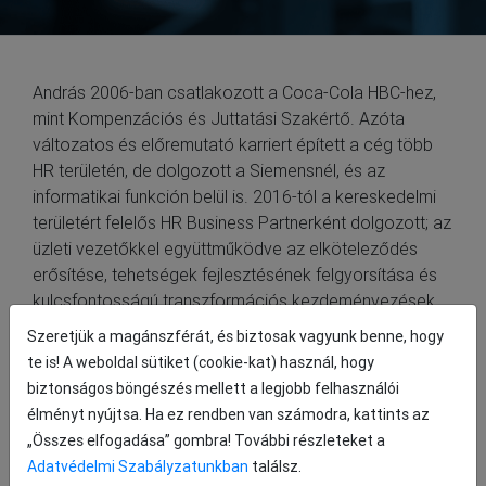
András 2006-ban csatlakozott a Coca-Cola HBC-hez,
mint Kompenzációs és Juttatási Szakértő. Azóta
változatos és előremutató karriert épített a cég több
HR területén, de dolgozott a Siemensnél, és az
informatikai funkción belül is. 2016-tól a kereskedelmi
területért felelős HR Business Partnerként dolgozott; az
üzleti vezetőkkel együttműködve az elköteleződés
erősítése, tehetségek fejlesztésének felgyorsítása és
kulcsfontosságú transzformációs kezdeményezések
támogatása érdekében. HR Szolgáltatások és
Szeretjük a magánszférát, és biztosak vagyunk benne, hogy
Juttatások Vezetőként András stratégiai szintre emelte
te is! A weboldal sütiket (cookie-kat) használ, hogy
a javadalmazási területet, élen járt a digitalizációban,
biztonságos böngészés mellett a legjobb felhasználói
valamint meghonosította a folyamatos fejlesztés
élményt nyújtsa. Ha ez rendben van számodra, kattints az
szemléletét. 2021 óta a People & Culture terület
„Összes elfogadása” gombra! További részleteket a
cégcsoportszintű folyamatgazdájaként irányította a
Adatvédelmi Szabályzatunkban
találsz.
shared service átszervezését, amely alapot teremtett a